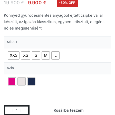
19.900
€
9.900
€
-50% OFF
Könnyed gyűrődésmentes anyagból ejtett csipke vállal
készült, az igazán klasszikus, egyben letisztult, elegáns
nőies megjelenésért.
MÉRET
XXS
XS
S
M
L
SZÍN
Kosárba teszem