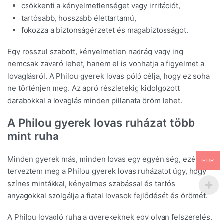
csökkenti a kényelmetlenséget vagy irritációt,
tartósabb, hosszabb élettartamú,
fokozza a biztonságérzetet és magabiztosságot.
Egy rosszul szabott, kényelmetlen nadrág vagy ing
nemcsak zavaró lehet, hanem el is vonhatja a figyelmet a
lovaglásról. A Philou gyerek lovas póló célja, hogy ez soha
ne történjen meg. Az apró részletekig kidolgozott
darabokkal a lovaglás minden pillanata öröm lehet.
A Philou gyerek lovas ruházat több
mint ruha
Minden gyerek más, minden lovas egy egyéniség, ezért
EUR
terveztem meg a Philou gyerek lovas ruházatot úgy, hogy
színes mintákkal, kényelmes szabással és tartós
anyagokkal szolgálja a fiatal lovasok fejlődését és örömét.
A Philou lovagló ruha a gyerekeknek egy olyan felszerelés,