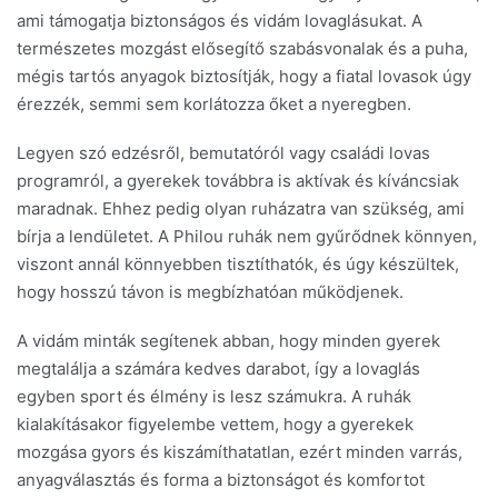
ami támogatja biztonságos és vidám lovaglásukat. A
természetes mozgást elősegítő szabásvonalak és a puha,
mégis tartós anyagok biztosítják, hogy a fiatal lovasok úgy
érezzék, semmi sem korlátozza őket a nyeregben.
Legyen szó edzésről, bemutatóról vagy családi lovas
programról, a gyerekek továbbra is aktívak és kíváncsiak
maradnak. Ehhez pedig olyan ruházatra van szükség, ami
bírja a lendületet. A Philou ruhák nem gyűrődnek könnyen,
viszont annál könnyebben tisztíthatók, és úgy készültek,
hogy hosszú távon is megbízhatóan működjenek.
A vidám minták segítenek abban, hogy minden gyerek
megtalálja a számára kedves darabot, így a lovaglás
egyben sport és élmény is lesz számukra. A ruhák
kialakításakor figyelembe vettem, hogy a gyerekek
mozgása gyors és kiszámíthatatlan, ezért minden varrás,
anyagválasztás és forma a biztonságot és komfortot