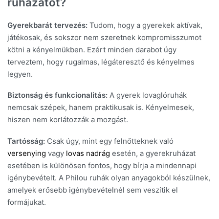
ruházatot?
Gyerekbarát tervezés:
Tudom, hogy a gyerekek aktívak,
játékosak, és sokszor nem szeretnek kompromisszumot
kötni a kényelmükben. Ezért minden darabot úgy
terveztem, hogy rugalmas, légáteresztő és kényelmes
legyen.
Biztonság és funkcionalitás:
A gyerek lovaglóruhák
nemcsak szépek, hanem praktikusak is. Kényelmesek,
hiszen nem korlátozzák a mozgást.
Tartósság:
Csak úgy, mint egy felnőtteknek való
versenying
vagy
lovas nadrág
esetén, a gyerekruházat
esetében is különösen fontos, hogy bírja a mindennapi
igénybevételt. A Philou ruhák olyan anyagokból készülnek,
amelyek erősebb igénybevételnél sem veszítik el
formájukat.