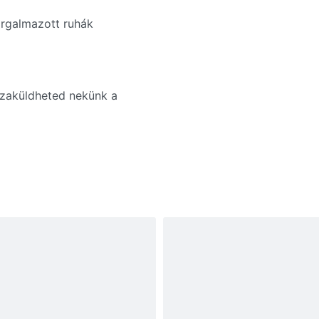
orgalmazott ruhák
szaküldheted nekünk a