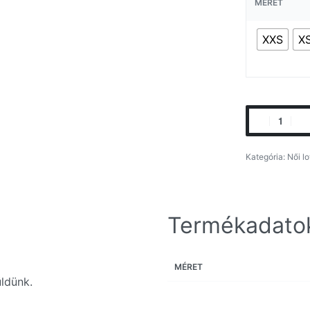
MÉRET
XXS
X
Kategória:
Női l
Termékadato
MÉRET
ldünk.