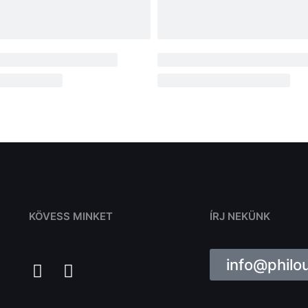
KÖVESS MINKET
ÍRJ NEKÜNK
info@philo