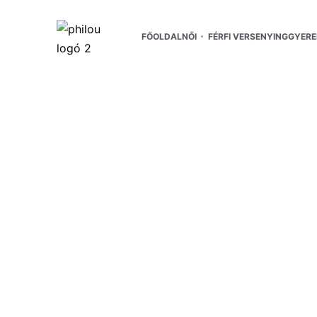
FŐOLDAL
NŐI
FÉRFI VERSENYING
GYERE