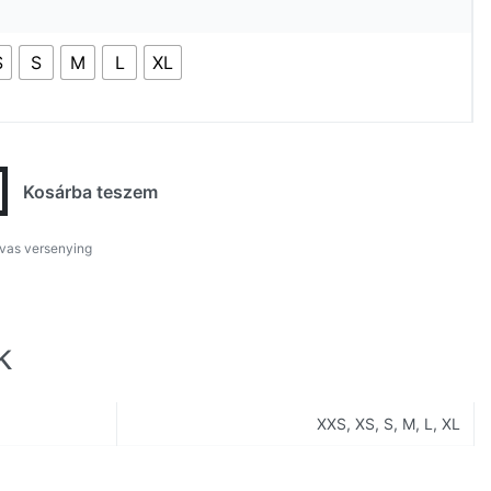
S
S
M
L
XL
Kosárba teszem
ovas versenying
k
XXS, XS, S, M, L, XL