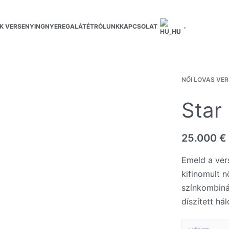
K VERSENYING
NYEREGALÁTÉT
RÓLUNK
KAPCSOLAT
HU
NŐI LOVAS VE
Star
25.000
€
Emeld a ver
kifinomult n
színkombiná
díszített há