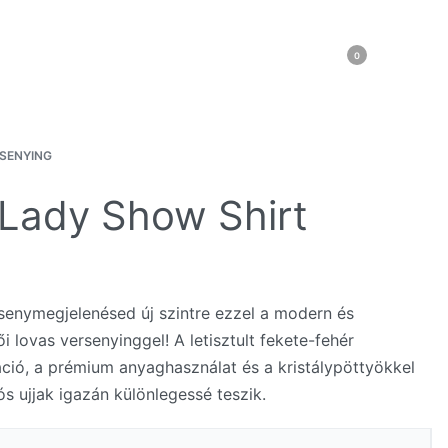
0
RSENYING
 Lady Show Shirt
senymegjelenésed új szintre ezzel a modern és
ői lovas versenyinggel! A letisztult fekete-fehér
ció, a prémium anyaghasználat és a kristálypöttyökkel
lós ujjak igazán különlegessé teszik.