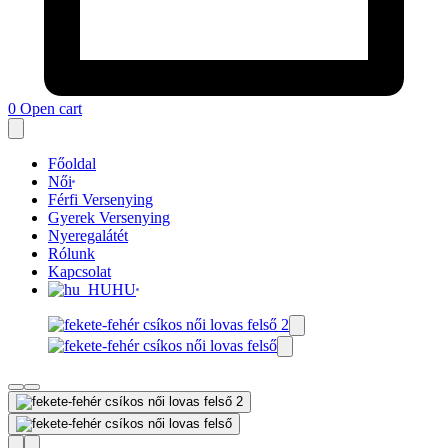
0
Open cart
Főoldal
Női
Férfi Versenying
Gyerek Versenying
Nyeregalátét
Rólunk
Kapcsolat
HU