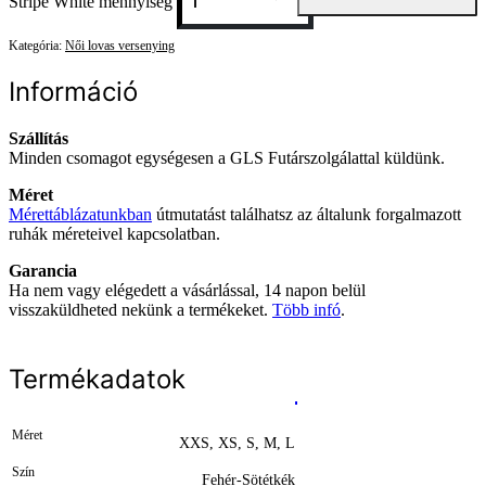
Stripe White mennyiség
Kategória:
Női lovas versenying
Információ
Szállítás
Minden csomagot egységesen a GLS Futárszolgálattal küldünk.
Méret
Mérettáblázatunkban
útmutatást találhatsz az általunk forgalmazott
ruhák méreteivel kapcsolatban.
Garancia
Ha nem vagy elégedett a vásárlással, 14 napon belül
visszaküldheted nekünk a termékeket.
Több infó
.
Termékadatok
Méret
XXS, XS, S, M, L
Szín
Fehér-Sötétkék