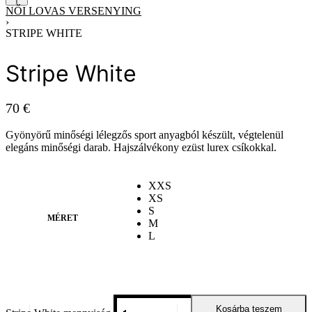
NŐI LOVAS VERSENYING
›
STRIPE WHITE
Stripe White
70
€
Gyönyörű minőségi lélegzős sport anyagból készült, végtelenül
elegáns minőségi darab. Hajszálvékony ezüst lurex csíkokkal.
XXS
XS
S
MÉRET
M
L
Kosárba teszem