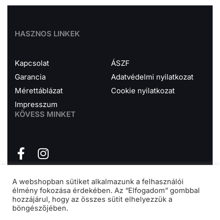
HASZNOS LINKEK
Kapcsolat
ÁSZF
Garancia
Adatvédelmi nyilatkozat
Mérettáblázat
Cookie nyilatkozat
Impresszum
KÖVESS MINKET
A webshopban sütiket alkalmazunk a felhasználói
élmény fokozása érdekében. Az “Elfogadom” gombbal
hozzájárul, hogy az összes sütit elhelyezzük a
böngészőjében.
ÍRJ NEKÜNK