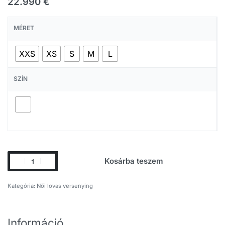
22.990
€
MÉRET
XXS
XS
S
M
L
SZÍN
Kosárba teszem
Kategória:
Női lovas versenying
Információ