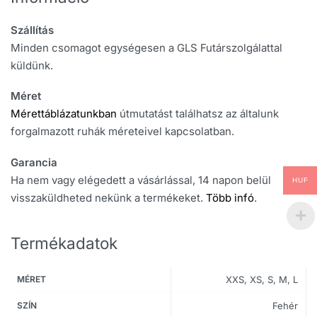
Szállítás
Minden csomagot egységesen a GLS Futárszolgálattal
küldünk.
Méret
Mérettáblázatunkban
útmutatást találhatsz az általunk
forgalmazott ruhák méreteivel kapcsolatban.
Garancia
Ha nem vagy elégedett a vásárlással, 14 napon belül
HUF
visszaküldheted nekünk a termékeket.
Több infó
.
Termékadatok
MÉRET
XXS, XS, S, M, L
SZÍN
Fehér